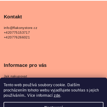
Z
á
p
Kontakt
a
info
@
flakonystore.cz
t
+420775153717
í
+420776266021
Informace pro vás
Jak nakupovat
Obchodní podmínky
Tento web používá soubory cookie. Dalším
Podmínky ochrany osobních údajů
procházením tohoto webu vyjadřujete souhlas s jejich
Napište nám
používáním.. Více informací
zde
.
Převodník parfémů Refan a Kesia