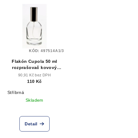
KÓD:
497514A1/3
Flakón Cupola 50 ml
rozprašovač kovový
stříbrný
90,91 Kč bez DPH
110 Kč
Stříbrná
Skladem
Detail