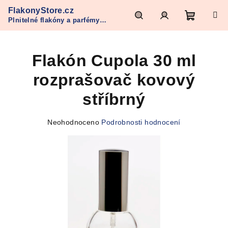
Přejít
FlakonyStore.cz
na
Plnitelné flakóny a parfémy
obsah
Nákupn
Hledat
Přihlášení
Refan
Flakón Cupola 30 ml
košík
rozprašovač kovový
stříbrný
Průměrné
Neohodnoceno
Podrobnosti hodnocení
hodnocení
produktu
je
0,0
z
5
hvězdiček.