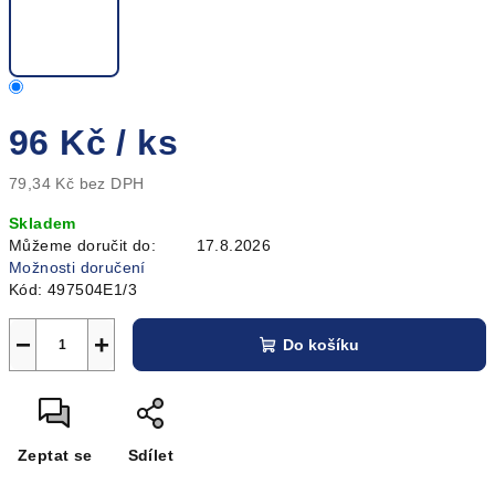
96 Kč
/ ks
79,34 Kč bez DPH
Měrná
Skladem
cena:
Můžeme doručit do:
17.8.2026
Možnosti doručení
Kód:
497504E1/3
−
+
Do košíku
Zeptat se
Sdílet