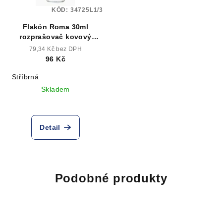
KÓD:
34725L1/3
Flakón Roma 30ml
rozprašovač kovový
stříbrný
79,34 Kč bez DPH
96 Kč
Stříbrná
Skladem
Detail
Podobné produkty