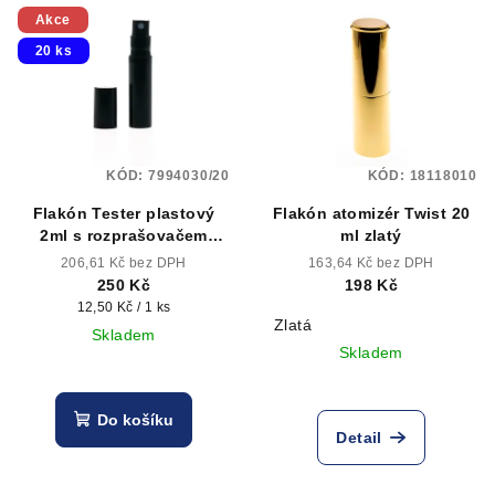
Akce
20 ks
KÓD:
7994030/20
KÓD:
18118010
Flakón Tester plastový
Flakón atomizér Twist 20
2ml s rozprašovačem
ml zlatý
černý 20ks
206,61 Kč bez DPH
163,64 Kč bez DPH
250 Kč
198 Kč
Měrná
12,50 Kč / 1 ks
Zlatá
cena:
Skladem
Skladem
Do košíku
Detail