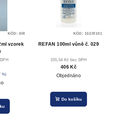
KÓD:
0/R
KÓD:
102/R101
ml vzorek
REFAN 100ml vůně č. 029
u
 DPH
335,54 Kč bez DPH
406 Kč
7 %)
Objednáno
no
Do košíku
íku