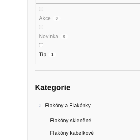
n
n
Akce
0
í
p
Novinka
0
a
Tip
1
n
e
Přeskočit
kategorie
l
Kategorie
Flakóny a Flakónky
Flakóny skleněné
Flakóny kabelkové