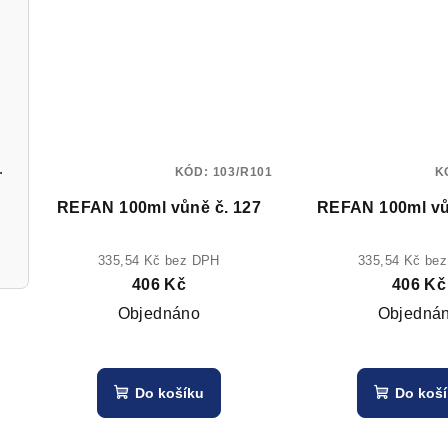
ač stříbrný
KÓD:
103/R101
K
REFAN 100ml vůně č. 127
REFAN 100ml vů
335,54 Kč bez DPH
335,54 Kč be
406 Kč
406 Kč
Objednáno
Objedná
Do košíku
Do koš