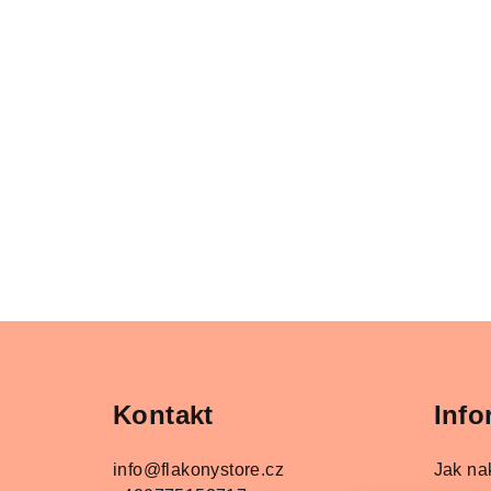
Z
á
Kontakt
Info
p
a
info
@
flakonystore.cz
Jak na