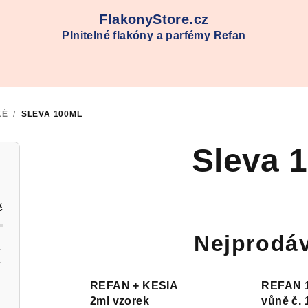
FlakonyStore.cz
Plnitelné flakóny a parfémy Refan
KÉ
/
SLEVA 100ML
Sleva 
č
Nejprodáv
REFAN + KESIA
REFAN 
2ml vzorek
vůně č. 