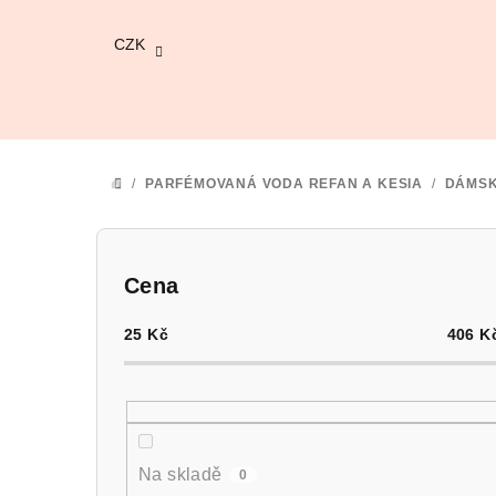
Přejít
na
CZK
obsah
/
PARFÉMOVANÁ VODA REFAN A KESIA
/
DÁMS
DOMŮ
P
o
Cena
s
25
Kč
406
K
t
r
a
Na skladě
0