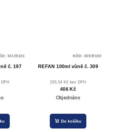
ÓD:
341/R101
KÓD:
309/R100
ně č. 197
REFAN 100ml vůně č. 309
z DPH
335,54 Kč bez DPH
406 Kč
no
Objednáno
íku
Do košíku