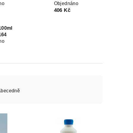
no
Objednáno
406 Kč
100ml
164
no
Abecedně