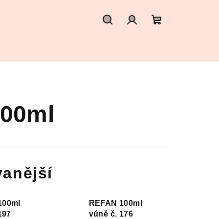
Hledat
Přihlášení
Nákupní
košík
100ml
anější
100ml
REFAN 100ml
197
vůně č. 176