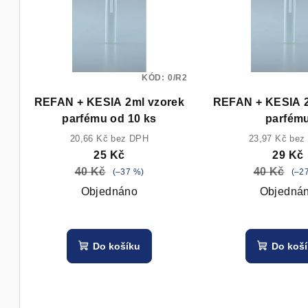
p
í
i
p
s
r
KÓD:
0/R2
p
o
REFAN + KESIA 2ml vzorek
REFAN + KESIA 2
r
d
parfému od 10 ks
parfém
o
u
20,66 Kč bez DPH
23,97 Kč bez
25 Kč
29 Kč
d
k
40 Kč
40 Kč
(–37 %)
(–2
u
t
Objednáno
Objedná
k
ů
t
Do košíku
Do koš
ů