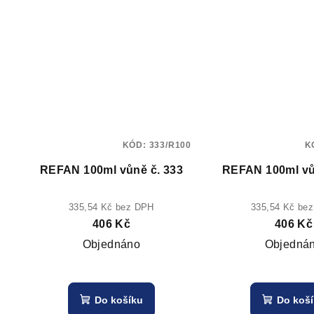
KÓD:
333/R100
K
REFAN 100ml vůně č. 333
REFAN 100ml vů
335,54 Kč bez DPH
335,54 Kč be
406 Kč
406 Kč
Objednáno
Objedná
Do košíku
Do koš