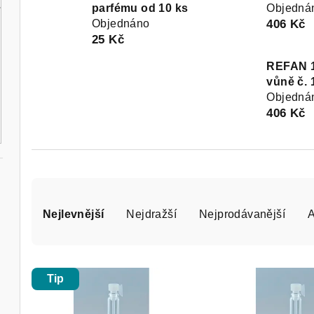
parfému od 10 ks
Objedná
Objednáno
406 Kč
25 Kč
REFAN 
vůně č. 
Objedná
406 Kč
Ř
Nejlevnější
Nejdražší
Nejprodávanější
a
z
V
e
Tip
ý
n