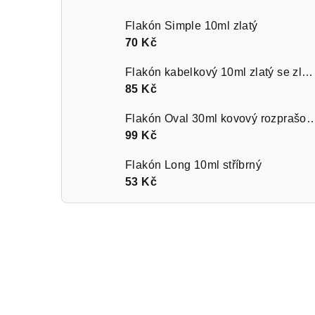
Flakón Simple 10ml zlatý
70 Kč
Flakón kabelkový 10ml zlatý se zlatým kroužkem
85 Kč
Flakón Oval 30ml kovový rozprašov
99 Kč
Flakón Long 10ml stříbrný
53 Kč