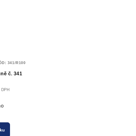
ÓD:
341/R100
ně č. 341
z DPH
no
íku