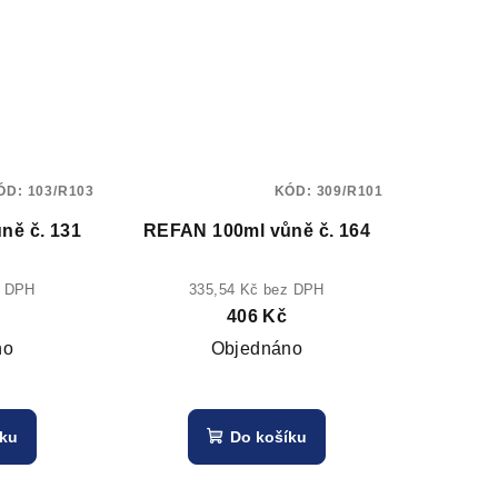
ÓD:
103/R103
KÓD:
309/R101
ně č. 131
REFAN 100ml vůně č. 164
z DPH
335,54 Kč bez DPH
406 Kč
no
Objednáno
íku
Do košíku