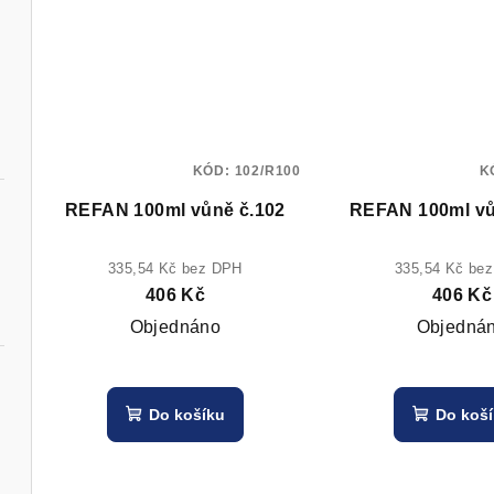
KÓD:
102/R100
K
REFAN 100ml vůně č.102
REFAN 100ml vů
335,54 Kč bez DPH
335,54 Kč be
406 Kč
406 Kč
Objednáno
Objedná
Do košíku
Do koš
ný