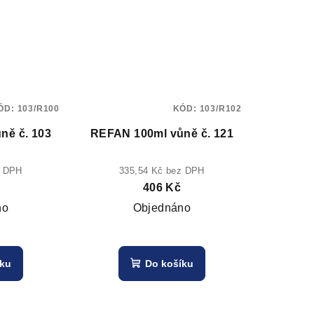
ÓD:
103/R100
KÓD:
103/R102
ně č. 103
REFAN 100ml vůně č. 121
z DPH
335,54 Kč bez DPH
406 Kč
no
Objednáno
íku
Do košíku