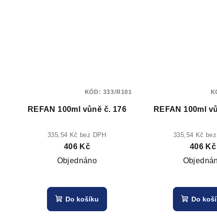
KÓD:
333/R101
K
REFAN 100ml vůně č. 176
REFAN 100ml vů
335,54 Kč bez DPH
335,54 Kč be
406 Kč
406 Kč
Objednáno
Objedná
Do košíku
Do koš