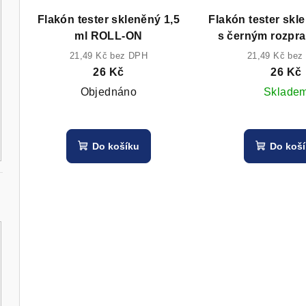
Flakón tester skleněný 1,5
Flakón tester skl
ml ROLL-ON
s černým rozpr
bez víčk
21,49 Kč bez DPH
21,49 Kč bez
26 Kč
26 Kč
Objednáno
Sklade
Do košíku
Do koš