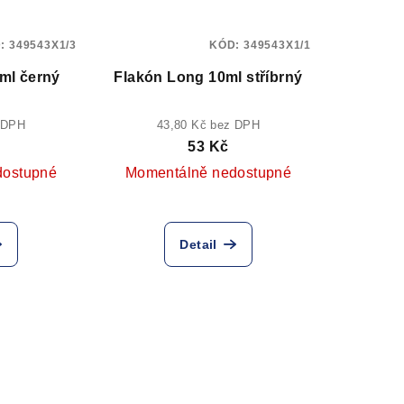
D:
349543X1/3
KÓD:
349543X1/1
ml černý
Flakón Long 10ml stříbrný
 DPH
43,80 Kč bez DPH
53 Kč
dostupné
Momentálně nedostupné
Detail