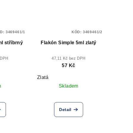
D:
3469461/1
KÓD:
3469461/2
Flakón Simple 5ml stříbrný
Flakón Simple 5ml zlatý
 DPH
47,11 Kč bez DPH
57 Kč
Zlatá
m
Skladem
Detail