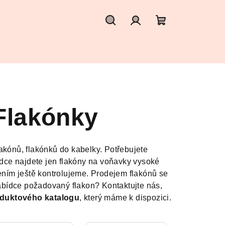
Hledat
Přihlášení
Nákupní
košík
Flakónky
akónů, flakónků do kabelky. Potřebujete
bídce najdete jen flakóny na voňavky vysoké
lením ještě kontrolujeme. Prodejem flakónů se
nabídce požadovaný flakon? Kontaktujte nás,
oduktového katalogu
, který máme k dispozici.