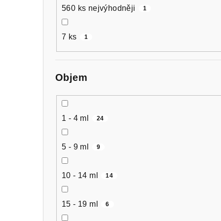
560 ks nejvýhodněji
1
7 ks
1
Objem
1 - 4 ml
24
5 - 9 ml
9
10 - 14 ml
14
15 - 19 ml
6