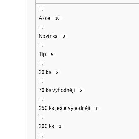
n
n
Akce
16
í
p
Novinka
3
a
Tip
6
n
e
20 ks
5
l
70 ks výhodněji
5
250 ks ještě výhodněji
3
200 ks
1