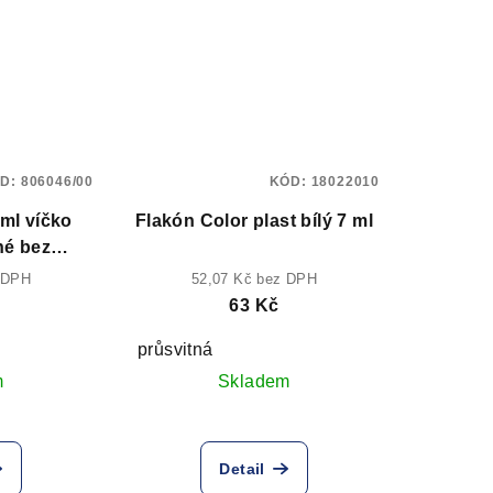
D:
806046/00
KÓD:
18022010
ml víčko
Flakón Color plast bílý 7 ml
né bez
ače
 DPH
52,07 Kč bez DPH
63 Kč
průsvitná
m
Skladem
Detail