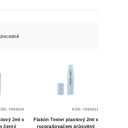
Abecedně
KÓD:
7994030
KÓD:
7994031
tový 2ml s
Flakón Tester plastový 2ml s
m černý
rozprašovačem průsvitný