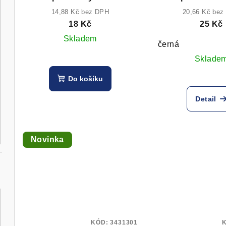
o
u
14,88 Kč bez DPH
20,66 Kč bez
18 Kč
25 Kč
d
k
Skladem
černá
u
t
Sklade
k
ů
Do košíku
t
Detail
ů
Novinka
KÓD:
3431301