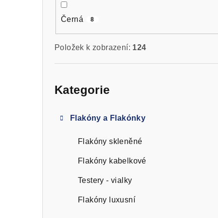
Černá
8
Položek k zobrazení:
124
Přeskočit
kategorie
Kategorie
Flakóny a Flakónky
Flakóny skleněné
Flakóny kabelkové
Testery - vialky
Flakóny luxusní