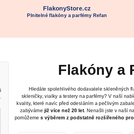
FlakonyStore.cz
Plnitelné flakóny a parfémy Refan
Flakóny a 
Hledáte spolehlivého dodavatele skleněných fl
č
skleničky, vialky a testery na parfémy? V naší na
kvality, které navíc před odesláním a pečlivým zaba
zabýváme
již více než 20 let
. Nenašli jste v naší 
pomůžeme
s výběrem z podstatně rozšířeného pr