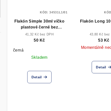
KÓD:
34531L1/01
KÓ
Flakón Simple 30ml víčko
Flakón Long 10
plastové černé bez
rozprašovače
41,32 Kč bez DPH
43,80 Kč bez
50 Kč
53 Kč
Momentálně ne
černá
Skladem
Detail
Detail