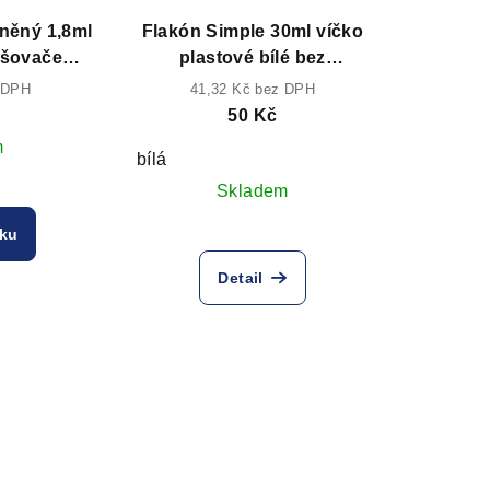
eněný 1,8ml
Flakón Simple 30ml víčko
ašovačem
plastové bílé bez
a
rozprašovače
 DPH
41,32 Kč bez DPH
50 Kč
m
bílá
Skladem
íku
Detail