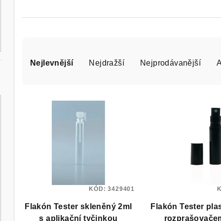
Ř
Nejlevnější
Nejdražší
Nejprodávanější
a
z
V
e
ý
n
p
í
i
p
s
r
KÓD:
3429401
p
o
Flakón Tester skleněný 2ml
Flakón Tester plas
r
d
s aplikační tyčinkou
rozprašovače