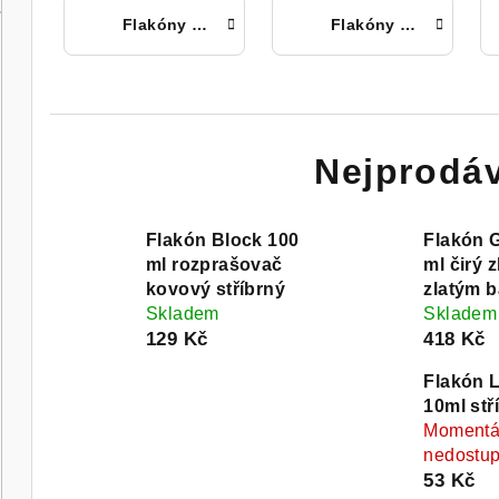
Flakóny skleněné
Flakóny kabelkové
Nejprodáv
Flakón Block 100
Flakón 
ml rozprašovač
ml čirý z
kovový stříbrný
zlatým 
Skladem
Skladem
129 Kč
418 Kč
Flakón 
10ml stř
Momentá
nedostu
53 Kč