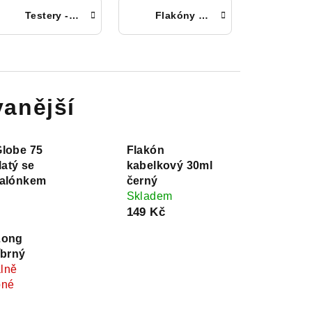
Testery - vialky
Flakóny luxusní
anější
Globe 75
Flakón
latý se
kabelkový 30ml
balónkem
černý
Skladem
149 Kč
Long
íbrný
lně
pné