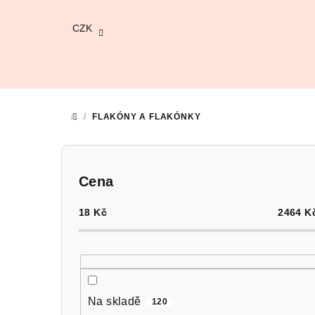
Přejít
na
CZK
obsah
/
FLAKÓNY A FLAKÓNKY
DOMŮ
P
o
Cena
s
18
Kč
2464
K
t
r
a
Na skladě
120