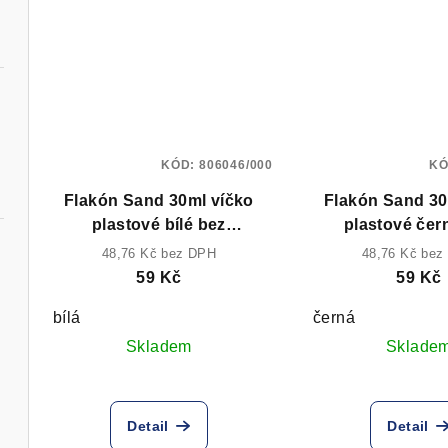
KÓD:
806046/000
KÓ
Flakón Sand 30ml víčko
Flakón Sand 30
plastové bílé bez
plastové čer
rozprašovače
rozprašov
48,76 Kč bez DPH
48,76 Kč bez
59 Kč
59 Kč
bílá
černá
ný
Skladem
Sklade
Detail
Detail