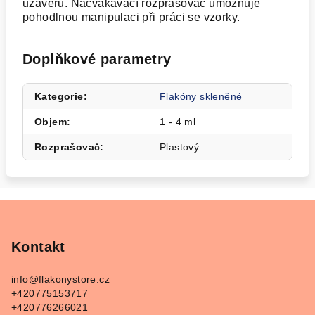
uzávěru. Nacvakávací rozprašovač umožňuje
pohodlnou manipulaci při práci se vzorky.
Doplňkové parametry
Kategorie
:
Flakóny skleněné
Objem
:
1 - 4 ml
Rozprašovač
:
Plastový
Z
á
p
Kontakt
a
info
@
flakonystore.cz
t
+420775153717
í
+420776266021