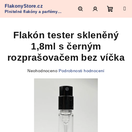
Přejít
FlakonyStore.cz
na
Plnitelné flakóny a parfémy
obsah
Nákupn
Hledat
Přihlášení
Refan
Flakón tester skleněný
košík
1,8ml s černým
rozprašovačem bez víčka
Průměrné
Neohodnoceno
Podrobnosti hodnocení
hodnocení
produktu
je
0,0
z
5
hvězdiček.