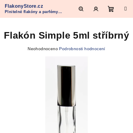
Přejít
FlakonyStore.cz
na
Plnitelné flakóny a parfémy
obsah
Nákupn
Hledat
Přihlášení
Refan
Flakón Simple 5ml stříbrný
košík
Průměrné
Neohodnoceno
Podrobnosti hodnocení
hodnocení
produktu
je
0,0
z
5
hvězdiček.