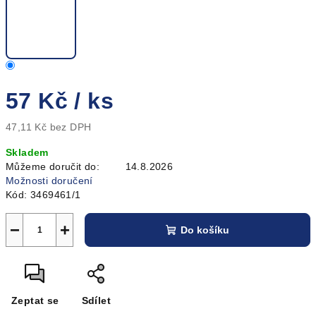
57 Kč
/ ks
47,11 Kč bez DPH
Měrná
Skladem
cena:
Můžeme doručit do:
14.8.2026
Možnosti doručení
Kód:
3469461/1
−
+
Do košíku
Zeptat se
Sdílet