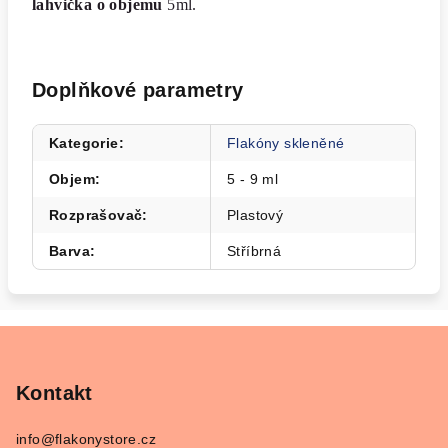
lahvička o objemu
5ml.
Doplňkové parametry
Kategorie
:
Flakóny skleněné
Objem
:
5 - 9 ml
Rozprašovač
:
Plastový
Barva
:
Stříbrná
Z
á
p
Kontakt
a
info
@
flakonystore.cz