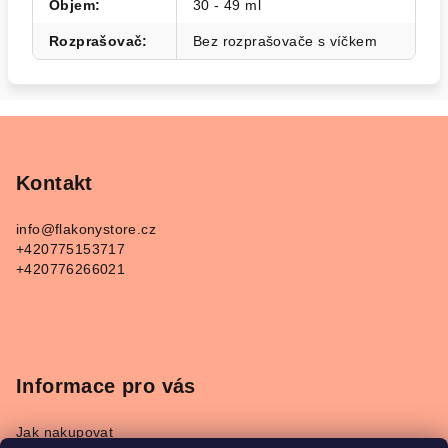
Objem
:
30 - 49 ml
Rozprašovač
:
Bez rozprašovače s víčkem
Z
á
p
Kontakt
a
info
@
flakonystore.cz
t
+420775153717
í
+420776266021
Informace pro vás
Jak nakupovat