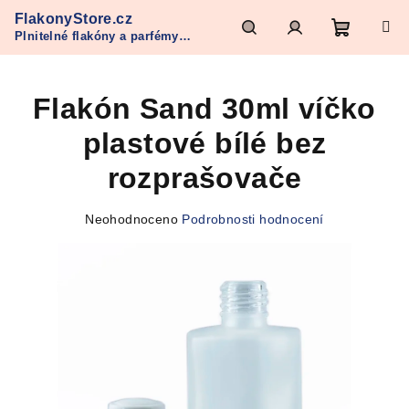
Přejít
FlakonyStore.cz
na
Plnitelné flakóny a parfémy
obsah
Nákupn
Hledat
Přihlášení
Refan
Flakón Sand 30ml víčko
košík
plastové bílé bez
rozprašovače
Průměrné
Neohodnoceno
Podrobnosti hodnocení
hodnocení
produktu
je
0,0
z
5
hvězdiček.