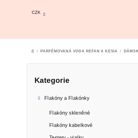
Přejít
na
CZK
obsah
/
PARFÉMOVANÁ VODA REFAN A KESIA
/
DÁMS
DOMŮ
P
o
Kategorie
Přeskočit
kategorie
s
Flakóny a Flakónky
t
r
Flakóny skleněné
a
Flakóny kabelkové
Testery - vialky