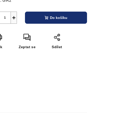
:
0/R2
+
Do košíku
sk
Zeptat se
Sdílet