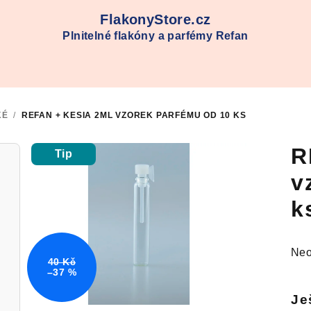
FlakonyStore.cz
Plnitelné flakóny a parfémy Refan
KÉ
/
REFAN + KESIA 2ML VZOREK PARFÉMU OD 10 KS
R
Tip
v
k
Prů
Neo
40 Kč
hod
–37 %
pro
Je
je