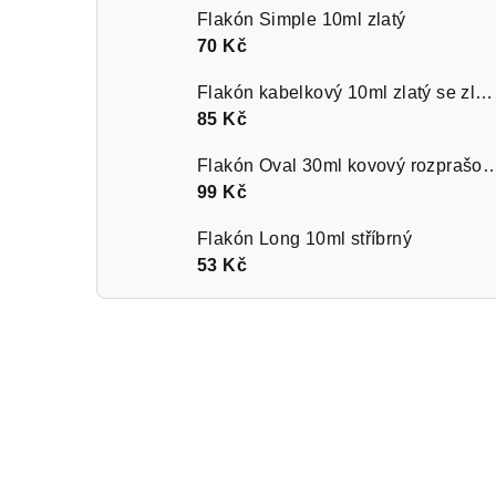
Flakón Simple 10ml zlatý
70 Kč
Flakón kabelkový 10ml zlatý se zlatým kroužkem
85 Kč
Flakón Oval 30ml kovový rozprašov
99 Kč
Flakón Long 10ml stříbrný
53 Kč