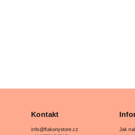
Z
á
Kontakt
Info
p
a
info
@
flakonystore.cz
Jak na