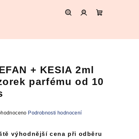
Hledat
Přihlášení
Nákupní
košík
EFAN + KESIA 2ml
zorek parfému od 10
s
měrné
hodnoceno
Podrobnosti hodnocení
nocení
duktu
ště výhodnější cena při odběru