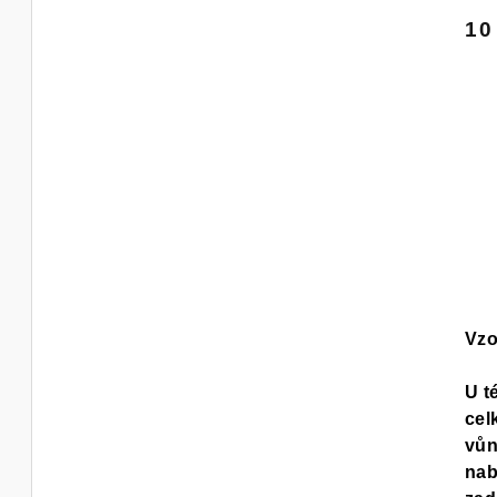
0,0
10
z
5
hvě
Vzo
U t
cel
vůn
nab