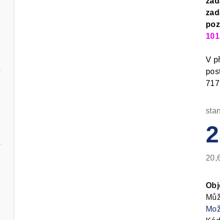
zad
zad
poz
101
V p
pos
717
sta
2
20,
Měr
cen
Ob
ný
Můž
Mož