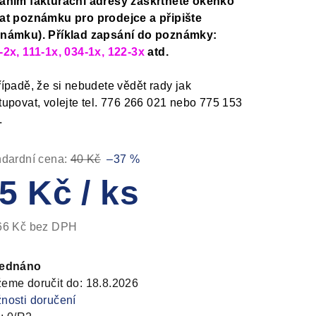
áním fakturační adresy zaškrtněte okénko
at poznámku pro prodejce a připište
námku). Příklad zapsání do poznámky:
-2x, 111-1x, 034-1x, 122-3x
atd.
řípadě, že si nebudete vědět rady jak
tupovat, volejte tel. 776 266 021 nebo 775 153
.
ndardní cena:
40 Kč
–37 %
5 Kč
/ ks
66 Kč bez DPH
ná
a:
jednáno
eme doručit do:
18.8.2026
nosti doručení