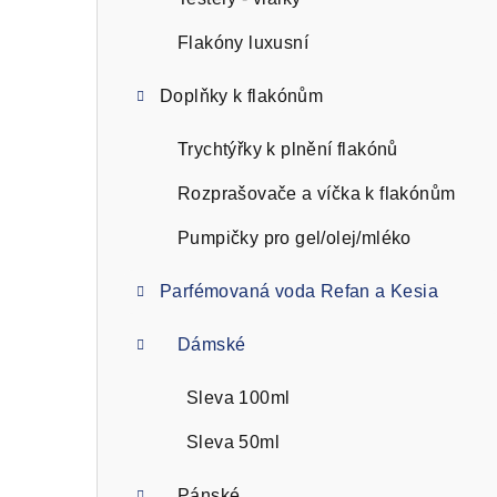
n
n
Flakóny luxusní
í
Doplňky k flakónům
p
Trychtýřky k plnění flakónů
a
Rozprašovače a víčka k flakónům
n
Pumpičky pro gel/olej/mléko
e
l
Parfémovaná voda Refan a Kesia
Dámské
Sleva 100ml
Sleva 50ml
Pánské