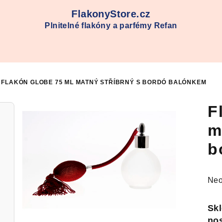
FlakonyStore.cz
Plnitelné flakóny a parfémy Refan
FLAKÓN GLOBE 75 ML MATNÝ STŘÍBRNÝ S BORDÓ BALÓNKEM
F
m
b
Prů
Neo
hod
pro
Skl
je
nos