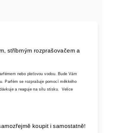
vým, stříbrným rozprašovačem a
t parfémem nebo pleťovou vodou. Bude Vám
lku. Parfém se rozprašuje pomocí měkkého
ávkuje a reaguje na sílu stisku. Velice
samozřejmě koupit i samostatně!