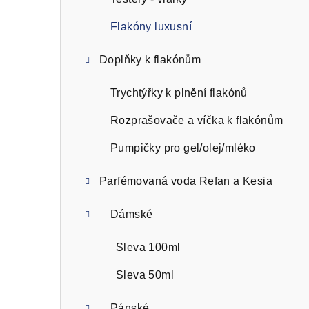
n
n
Flakóny luxusní
í
Doplňky k flakónům
p
Trychtýřky k plnění flakónů
a
Rozprašovače a víčka k flakónům
n
Pumpičky pro gel/olej/mléko
e
l
Parfémovaná voda Refan a Kesia
Dámské
Sleva 100ml
Sleva 50ml
Pánské