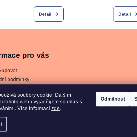
Detail
Detail
rmace pro vás
kupovat
dní podmínky
ky ochrany osobních údajů
používá soubory cookie. Dalším
e nám
Odmítnout
S
 tohoto webu vyjadřujete souhlas s
ník parfémů Refan a Kesia
íváním.. Více informací
zde
.
í
Copyright 2026