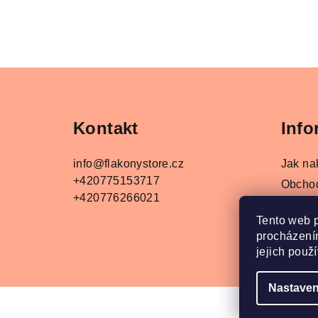
Z
á
Kontakt
Info
p
a
info
@
flakonystore.cz
Jak na
+420775153717
t
Obcho
+420776266021
Podmín
í
Tento web 
Napišt
procházením
Převod
jejich použ
Nastaven