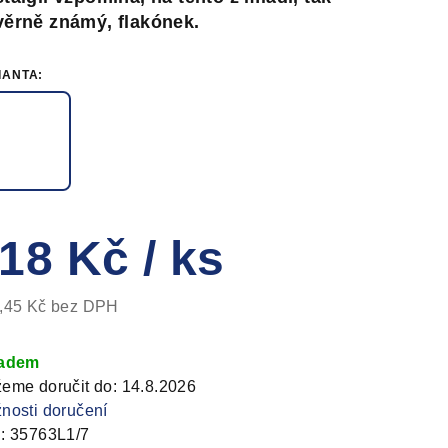
ěrně známý, flakónek.
IANTA:
zdiček.
18 Kč
/ ks
,45 Kč bez DPH
ná
a:
ladem
eme doručit do:
14.8.2026
nosti doručení
:
35763L1/7