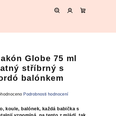
Hledat
Přihlášení
Nákupní
košík
lakón Globe 75 ml
atný stříbrný s
ordó balónkem
měrné
hodnoceno
Podrobnosti hodnocení
nocení
duktu
o, koule, balónek, každá babička s
talgií vzpomíná, na tento z mládí, tak