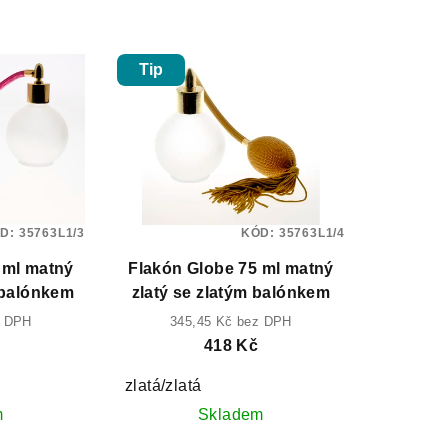
Tip
D:
35763L1/3
KÓD:
35763L1/4
 ml matný
Flakón Globe 75 ml matný
 balónkem
zlatý se zlatým balónkem
z DPH
345,45 Kč bez DPH
418 Kč
zlatá/zlatá
m
Skladem