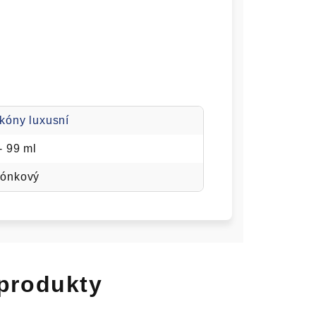
kóny luxusní
- 99 ml
lónkový
 produkty