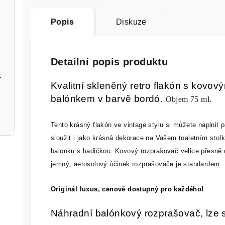
Popis
Diskuze
Detailní popis produktu
ač stříbrný
Kvalitní skleněný retro flakón s kovo
balónkem v barvě bordó.
Objem 75 ml.
Tento krásný flakón ve vintage stylu si můžete naplni
sloužit i jako krásná dekorace na Vašem toaletním sto
balonku s hadičkou. Kovový rozprašovač velice přesně d
jemný, aerosolový účinek rozprašovače je standardem.
Originál luxus, cenově dostupný pro každého!
Náhradní balónkový rozprašovač, lze 