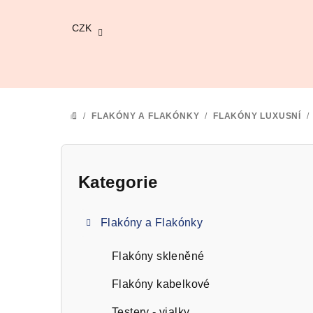
Přejít
na
CZK
obsah
/
FLAKÓNY A FLAKÓNKY
/
FLAKÓNY LUXUSNÍ
/
DOMŮ
P
o
Kategorie
Přeskočit
kategorie
s
Flakóny a Flakónky
t
r
Flakóny skleněné
a
Flakóny kabelkové
Testery - vialky