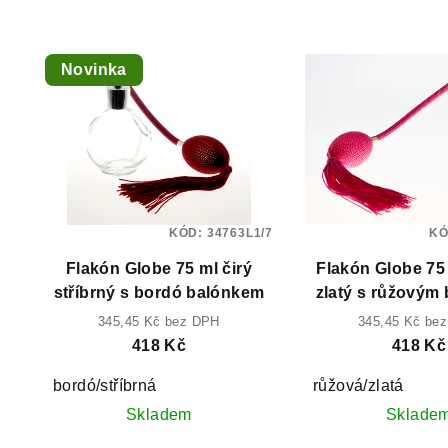
Novinka
KÓD:
34763L1/7
KÓ
Flakón Globe 75 ml čirý
Flakón Globe 75
stříbrný s bordó balónkem
zlatý s růžovým
345,45 Kč bez DPH
345,45 Kč be
418 Kč
418 Kč
bordó/stříbrná
růžová/zlatá
Skladem
Sklade