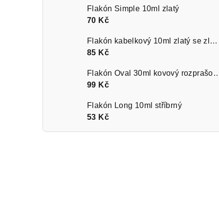
Flakón Simple 10ml zlatý
70 Kč
Flakón kabelkový 10ml zlatý se zlatým kroužkem
85 Kč
Flakón Oval 30ml kovový rozprašov
99 Kč
Flakón Long 10ml stříbrný
53 Kč