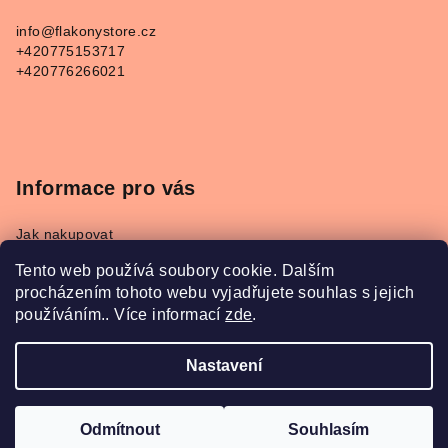
a
info
@
flakonystore.cz
t
+420775153717
í
+420776266021
Informace pro vás
Jak nakupovat
Obchodní podmínky
Tento web používá soubory cookie. Dalším
Podmínky ochrany osobních údajů
procházením tohoto webu vyjadřujete souhlas s jejich
Napište nám
používáním.. Více informací
zde
.
Převodník parfémů Refan a Kesia
Nastavení
Copyright 2026
FlakonyStore.cz
. Všechna práva
vyhrazena.
Odmítnout
Souhlasím