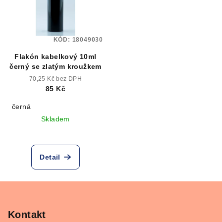
KÓD:
18049030
Flakón kabelkový 10ml
černý se zlatým kroužkem
70,25 Kč bez DPH
85 Kč
černá
Skladem
Detail
Z
á
p
Kontakt