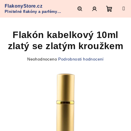
Přejít
FlakonyStore.cz
na
Plnitelné flakóny a parfémy
obsah
Nákupn
Hledat
Přihlášení
Refan
Flakón kabelkový 10ml
košík
zlatý se zlatým kroužkem
Průměrné
Neohodnoceno
Podrobnosti hodnocení
hodnocení
produktu
je
0,0
z
5
hvězdiček.