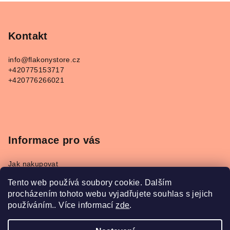
Z
á
p
Kontakt
a
info
@
flakonystore.cz
t
+420775153717
í
+420776266021
Informace pro vás
Jak nakupovat
Obchodní podmínky
Tento web používá soubory cookie. Dalším
Podmínky ochrany osobních údajů
procházením tohoto webu vyjadřujete souhlas s jejich
Napište nám
používáním.. Více informací
zde
.
Převodník parfémů Refan a Kesia