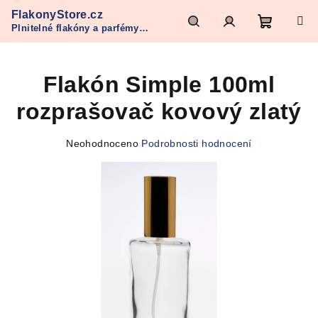
Přejít
FlakonyStore.cz
na
Plnitelné flakóny a parfémy
obsah
Nákupn
Hledat
Přihlášení
Refan
Flakón Simple 100ml
košík
rozprašovač kovový zlatý
Průměrné
Neohodnoceno
Podrobnosti hodnocení
hodnocení
produktu
je
0,0
z
5
hvězdiček.