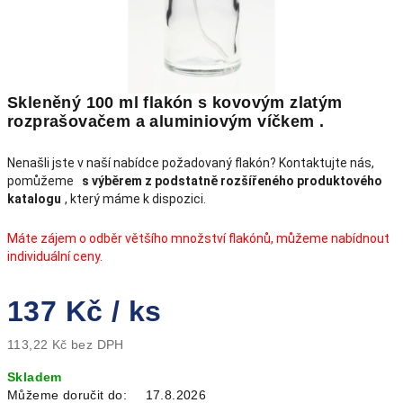
Skleněný 100 ml flakón s kovovým zlatým
rozprašovačem a
aluminiovým víčkem
.
Nenašli jste v naší nabídce požadovaný flakón? Kontaktujte nás,
pomůžeme
s výběrem z podstatně rozšířeného produktového
katalogu
, který máme k dispozici.
Máte zájem o odběr většího množství flakónů, můžeme nabídnout
individuální ceny.
137 Kč
/ ks
113,22 Kč bez DPH
Měrná
Skladem
cena:
Můžeme doručit do:
17.8.2026