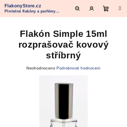
Přejít
FlakonyStore.cz
na
Plnitelné flakóny a parfémy
obsah
Nákupn
Hledat
Přihlášení
Refan
Flakón Simple 15ml
košík
rozprašovač kovový
stříbrný
Průměrné
Neohodnoceno
Podrobnosti hodnocení
hodnocení
produktu
je
0,0
z
5
hvězdiček.