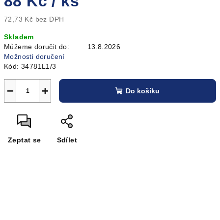
88 Kč
/ ks
72,73 Kč bez DPH
Měrná
Skladem
cena:
Můžeme doručit do:
13.8.2026
Možnosti doručení
Kód:
34781L1/3
−
+
Do košíku
Zeptat se
Sdílet