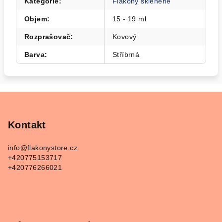
Kategorie
:
Flakóny skleněné
Objem
:
15 - 19 ml
Rozprašovač
:
Kovový
Barva
:
Stříbrná
Z
á
p
Kontakt
a
info
@
flakonystore.cz
t
+420775153717
í
+420776266021