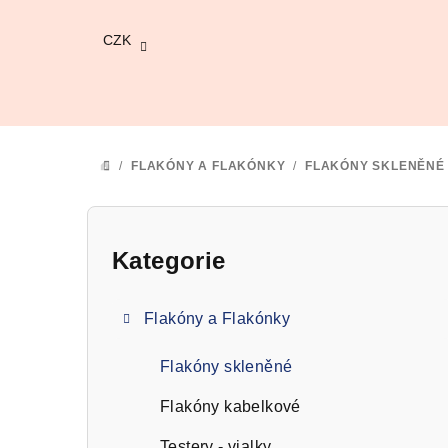
Přejít
na
CZK
obsah
/
FLAKÓNY A FLAKÓNKY
/
FLAKÓNY SKLENĚNÉ
DOMŮ
P
o
Kategorie
Přeskočit
kategorie
s
Flakóny a Flakónky
t
r
Flakóny skleněné
a
Flakóny kabelkové
Testery - vialky