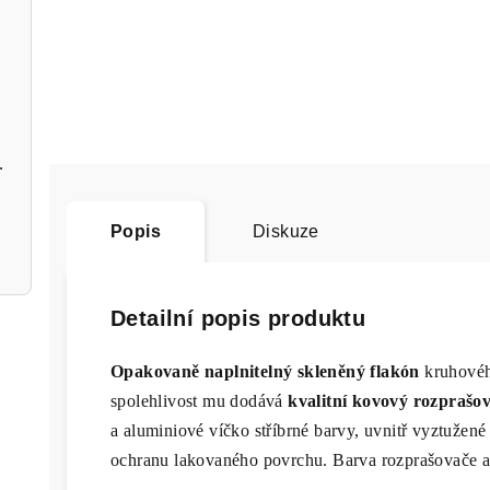
ač stříbrný
Popis
Diskuze
Detailní popis produktu
Opakovaně naplnitelný skleněný flakón
kruhovéh
spolehlivost mu dodává
kvalitní kovový rozpraš
a aluminiové víčko stříbrné barvy, uvnitř vyztužen
ochranu lakovaného povrchu. Barva rozprašovače a 