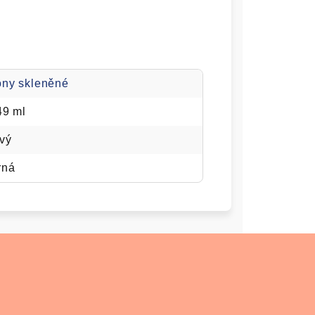
óny skleněné
49 ml
vý
rná