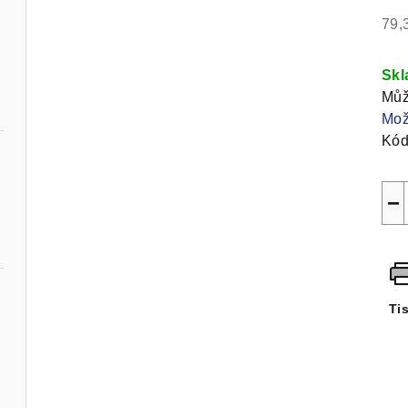
79,
Měr
cen
Sk
Můž
Mož
Kód
−
Ti
ný