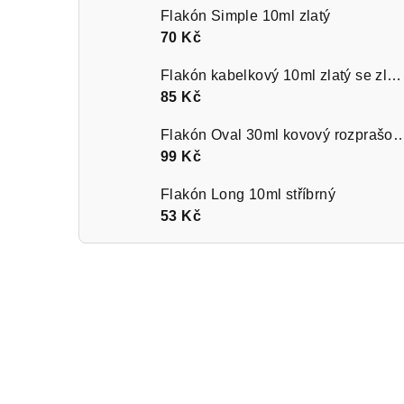
Flakón Simple 10ml zlatý
70 Kč
Flakón kabelkový 10ml zlatý se zlatým kroužkem
85 Kč
Flakón Oval 30ml kovový rozprašov
99 Kč
Flakón Long 10ml stříbrný
53 Kč