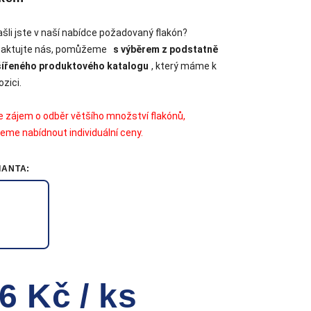
šli jste v naší nabídce požadovaný flakón?
taktujte nás, pomůžeme
s výběrem z podstatně
zdiček.
šířeného produktového katalogu
, který máme k
ozici.
 zájem o odběr většího množství flakónů,
me nabídnout individuální ceny.
IANTA:
6 Kč
/ ks