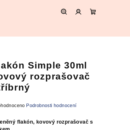
Hledat
Přihlášení
Nákupní
košík
lakón Simple 30ml
ovový rozprašovač
tříbrný
měrné
hodnoceno
Podrobnosti hodnocení
nocení
duktu
eněný flakón, kovový rozprašovač s
čkem