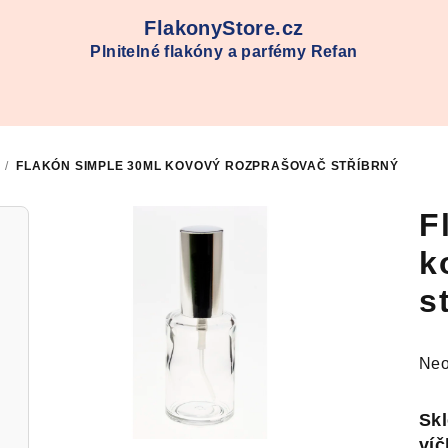
FlakonyStore.cz
Plnitelné flakóny a parfémy Refan
/
FLAKÓN SIMPLE 30ML KOVOVÝ ROZPRAŠOVAČ STŘÍBRNÝ
F
k
s
Prů
Neo
hod
pro
Skl
je
ví