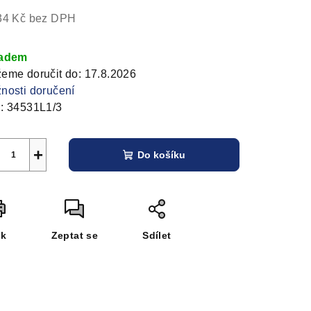
34 Kč bez DPH
ná
a:
ladem
eme doručit do:
17.8.2026
nosti doručení
:
34531L1/3
+
Do košíku
sk
Zeptat se
Sdílet