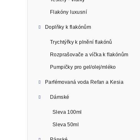
n
n
Flakóny luxusní
í
Doplňky k flakónům
p
Trychtýřky k plnění flakónů
a
Rozprašovače a víčka k flakónům
n
Pumpičky pro gel/olej/mléko
e
l
Parfémovaná voda Refan a Kesia
Dámské
Sleva 100ml
Sleva 50ml
Pánské