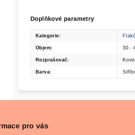
Doplňkové parametry
Kategorie
:
Flak
Objem
:
30 - 
Rozprašovač
:
Kovo
Barva
:
Stříb
rmace pro vás