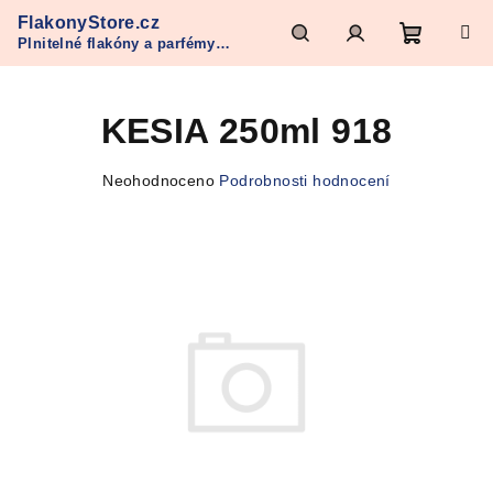
Přejít
FlakonyStore.cz
na
Plnitelné flakóny a parfémy
obsah
Nákupn
Hledat
Přihlášení
Refan
KESIA 250ml 918
košík
Průměrné
Neohodnoceno
Podrobnosti hodnocení
hodnocení
produktu
je
0,0
z
5
hvězdiček.