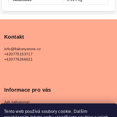
Z
á
p
Kontakt
a
info
@
flakonystore.cz
t
+420775153717
í
+420776266021
Informace pro vás
Jak nakupovat
Obchodní podmínky
Tento web používá soubory cookie. Dalším
Podmínky ochrany osobních údajů