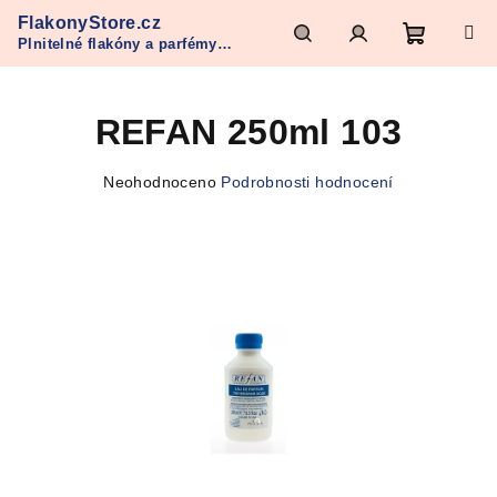
Přejít
FlakonyStore.cz
na
Plnitelné flakóny a parfémy
obsah
Nákupn
Hledat
Přihlášení
Refan
REFAN 250ml 103
košík
Průměrné
Neohodnoceno
Podrobnosti hodnocení
hodnocení
produktu
je
0,0
z
5
hvězdiček.