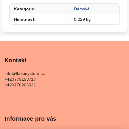
Kategorie
:
Dámské
Hmotnost
:
0.229 kg
Z
á
p
Kontakt
a
info
@
flakonystore.cz
t
+420775153717
í
+420776266021
Informace pro vás