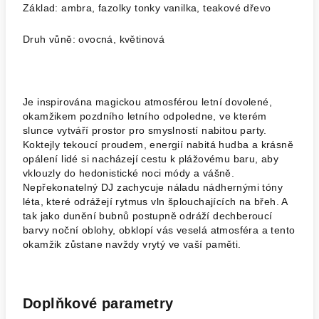
Základ: ambra, fazolky tonky vanilka, teakové dřevo
Druh vůně: ovocná, květinová
Je inspirována magickou atmosférou letní dovolené,
okamžikem pozdního letního odpoledne, ve kterém
slunce vytváří prostor pro smyslností nabitou party.
Koktejly tekoucí proudem, energií nabitá hudba a krásně
opálení lidé si nacházejí cestu k plážovému baru, aby
vklouzly do hedonistické noci módy a vášně.
Nepřekonatelný DJ zachycuje náladu nádhernými tóny
léta, které odrážejí rytmus vln šplouchajících na břeh. A
tak jako dunění bubnů postupně odráží dechberoucí
barvy noční oblohy, obklopí vás veselá atmosféra a tento
okamžik zůstane navždy vrytý ve vaší paměti.
Doplňkové parametry