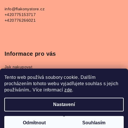
a
info
@
flakonystore.cz
t
+420775153717
í
+420776266021
Informace pro vás
Jak nakupovat
Obchodní podmínky
Tento web používá soubory cookie. Dalším
Podmínky ochrany osobních údajů
procházením tohoto webu vyjadřujete souhlas s jejich
Napište nám
používáním.. Více informací
zde
.
Převodník parfémů Refan a Kesia
Nastavení
Copyright 2026
FlakonyStore.cz
. Všechna práva
vyhrazena.
Odmítnout
Souhlasím