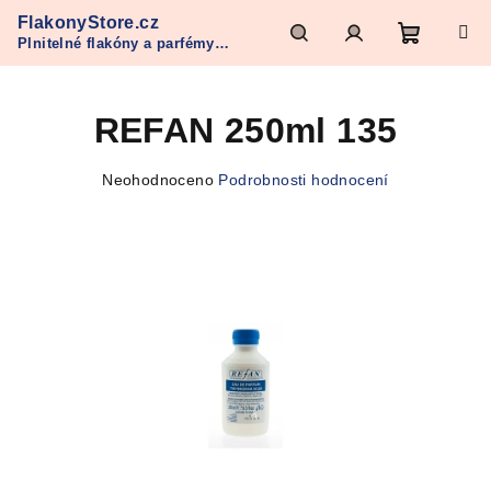
Přejít
FlakonyStore.cz
na
Plnitelné flakóny a parfémy
obsah
Nákupn
Hledat
Přihlášení
Refan
REFAN 250ml 135
košík
Průměrné
Neohodnoceno
Podrobnosti hodnocení
hodnocení
produktu
je
0,0
z
5
hvězdiček.