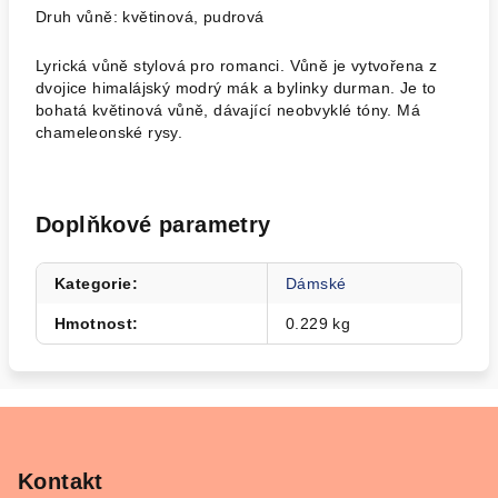
Druh vůně: květinová, pudrová
Lyrická vůně stylová pro romanci. Vůně je vytvořena z
dvojice himalájský modrý mák a bylinky durman. Je to
bohatá květinová vůně, dávající neobvyklé tóny. Má
chameleonské rysy.
Doplňkové parametry
Kategorie
:
Dámské
Hmotnost
:
0.229 kg
Z
á
p
Kontakt