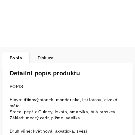
Popis
Diskuze
Detailní popis produktu
POPIS
Hlava: třtinový stonek, mandarinka, list lotosu, divoká
máta
Srdce: pepř z Guiney, leknín, amarylka, bílá broskev
Základ: modrý cedr, pižmo, vanilka
Druh vůně: květinová, akvatická, svěží