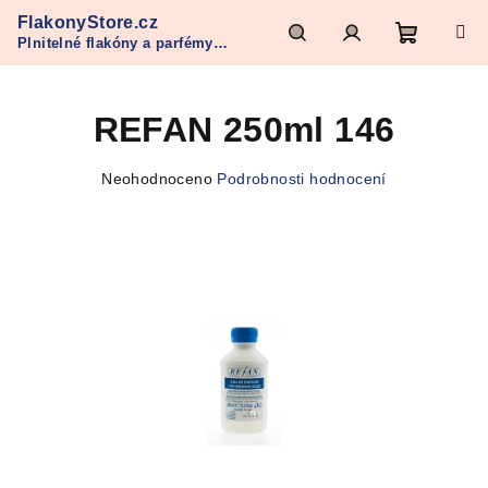
Přejít
FlakonyStore.cz
na
Plnitelné flakóny a parfémy
obsah
Nákupn
Hledat
Přihlášení
Refan
REFAN 250ml 146
košík
Průměrné
Neohodnoceno
Podrobnosti hodnocení
hodnocení
produktu
je
0,0
z
5
hvězdiček.