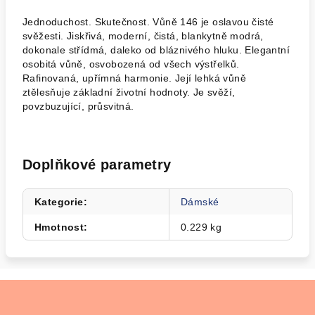
Jednoduchost. Skutečnost. Vůně 146 je oslavou čisté
svěžesti. Jiskřivá, moderní, čistá, blankytně modrá,
dokonale střídmá, daleko od bláznivého hluku. Elegantní
osobitá vůně, osvobozená od všech výstřelků.
Rafinovaná, upřímná harmonie. Její lehká vůně
ztělesňuje základní životní hodnoty. Je svěží,
povzbuzující, průsvitná.
Doplňkové parametry
Kategorie
:
Dámské
Hmotnost
:
0.229 kg
Z
á