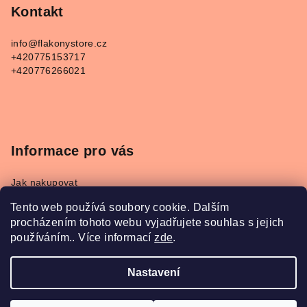
p
Kontakt
a
info
@
flakonystore.cz
t
+420775153717
í
+420776266021
Informace pro vás
Jak nakupovat
Obchodní podmínky
Tento web používá soubory cookie. Dalším
Podmínky ochrany osobních údajů
procházením tohoto webu vyjadřujete souhlas s jejich
Napište nám
používáním.. Více informací
zde
.
Převodník parfémů Refan a Kesia
Nastavení
Copyright 2026
FlakonyStore.cz
. Všechna práva
vyhrazena.