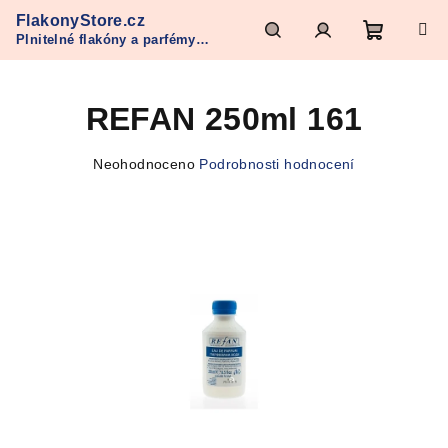
Přejít
FlakonyStore.cz
na
Plnitelné flakóny a parfémy
obsah
Nákupn
Hledat
Přihlášení
Refan
REFAN 250ml 161
košík
Průměrné
Neohodnoceno
Podrobnosti hodnocení
hodnocení
produktu
je
0,0
z
5
hvězdiček.