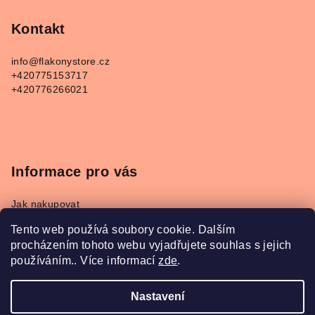
á
p
Kontakt
a
info
@
flakonystore.cz
t
+420775153717
í
+420776266021
Informace pro vás
Jak nakupovat
Obchodní podmínky
Tento web používá soubory cookie. Dalším
Podmínky ochrany osobních údajů
procházením tohoto webu vyjadřujete souhlas s jejich
Napište nám
používáním.. Více informací
zde
.
Převodník parfémů Refan a Kesia
Nastavení