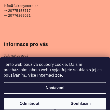
a
info
@
flakonystore.cz
t
+420775153717
í
+420776266021
Informace pro vás
Jak nakupovat
Obchodní podmínky
Tento web používá soubory cookie. Dalším
Podmínky ochrany osobních údajů
procházením tohoto webu vyjadřujete souhlas s jejich
Napište nám
používáním.. Více informací
zde
.
Převodník parfémů Refan a Kesia
Nastavení
Copyright 2026
FlakonyStore.cz
. Všechna práva
vyhrazena.
Odmítnout
Souhlasím
Vytvořil Shoptet