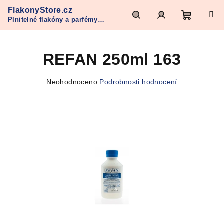
Přejít
FlakonyStore.cz
na
Plnitelné flakóny a parfémy
obsah
Nákupn
Hledat
Přihlášení
Refan
REFAN 250ml 163
košík
Průměrné
Neohodnoceno
Podrobnosti hodnocení
hodnocení
produktu
je
0,0
z
5
hvězdiček.