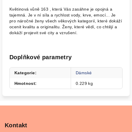
Květinová vůně 163 , která Vás zasáhne je opojná a
tajemná. Je v ní síla a rychlost vody, krve, emocí... Je
pro náročné ženy všech věkových kategorií, které dokáží
ocenit kvalitu a originalitu. Ženy, které vědí, co chtějí a
dokáží projevit své city a vzrušení.
Doplňkové parametry
Kategorie
:
Dámské
Hmotnost
:
0.229 kg
Z
á
p
Kontakt