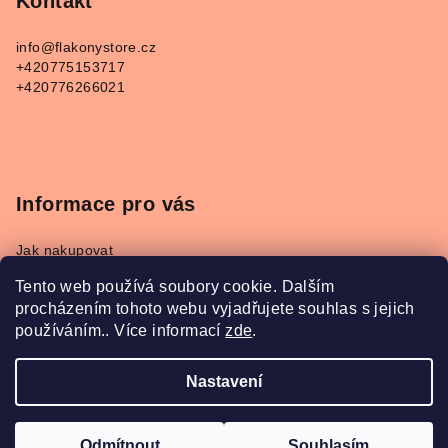
p
Kontakt
a
info
@
flakonystore.cz
t
+420775153717
í
+420776266021
Informace pro vás
Jak nakupovat
Obchodní podmínky
Tento web používá soubory cookie. Dalším
Podmínky ochrany osobních údajů
procházením tohoto webu vyjadřujete souhlas s jejich
Napište nám
používáním.. Více informací
zde
.
Převodník parfémů Refan a Kesia
Nastavení
Copyright 2026
FlakonyStore.cz
. Všechna práva
vyhrazena.
Odmítnout
Souhlasím