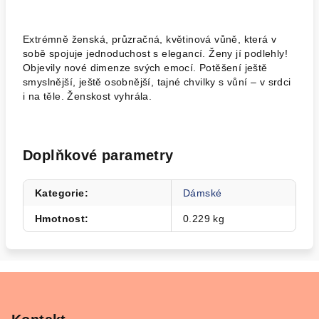
Extrémně ženská, průzračná, květinová vůně, která v
sobě spojuje jednoduchost s elegancí. Ženy jí podlehly!
Objevily nové dimenze svých emocí. Potěšení ještě
smyslnější, ještě osobnější, tajné chvilky s vůní – v srdci
i na těle. Ženskost vyhrála.
Doplňkové parametry
Kategorie
:
Dámské
Hmotnost
:
0.229 kg
Z
á