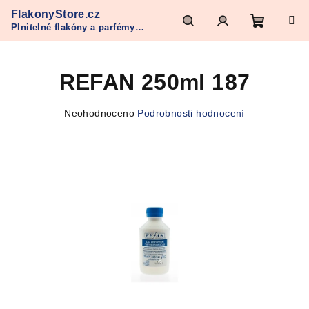
Přejít
FlakonyStore.cz
na
Plnitelné flakóny a parfémy
obsah
Nákupn
Hledat
Přihlášení
Refan
REFAN 250ml 187
košík
Průměrné
Neohodnoceno
Podrobnosti hodnocení
hodnocení
produktu
je
0,0
z
5
hvězdiček.