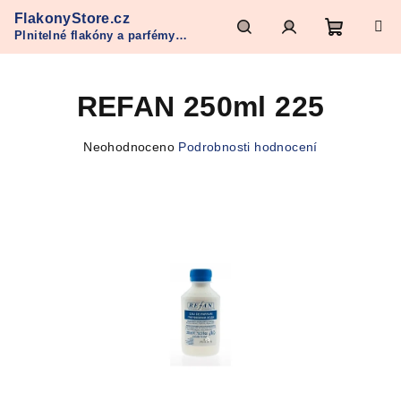
Přejít
FlakonyStore.cz
na
Plnitelné flakóny a parfémy
obsah
Nákupn
Hledat
Přihlášení
Refan
REFAN 250ml 225
košík
Průměrné
Neohodnoceno
Podrobnosti hodnocení
hodnocení
produktu
je
0,0
z
5
hvězdiček.