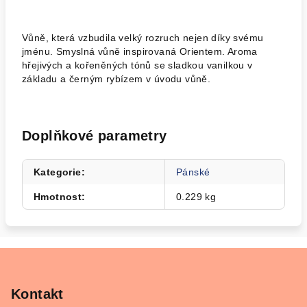
Vůně, která vzbudila velký rozruch nejen díky svému
jménu. Smyslná vůně inspirovaná Orientem. Aroma
hřejivých a kořeněných tónů se sladkou vanilkou v
základu a černým rybízem v úvodu vůně.
Doplňkové parametry
Kategorie
:
Pánské
Hmotnost
:
0.229 kg
Z
á
p
Kontakt