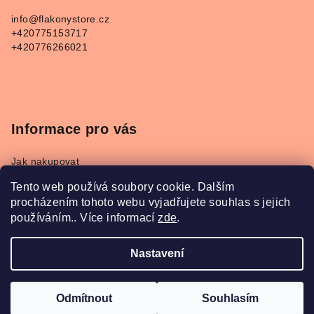
a
info
@
flakonystore.cz
t
+420775153717
í
+420776266021
Informace pro vás
Jak nakupovat
Obchodní podmínky
Tento web používá soubory cookie. Dalším
Podmínky ochrany osobních údajů
procházením tohoto webu vyjadřujete souhlas s jejich
Napište nám
používáním.. Více informací
zde
.
Převodník parfémů Refan a Kesia
Nastavení
Copyright 2026
FlakonyStore.cz
. Všechna práva
vyhrazena.
Odmítnout
Souhlasím