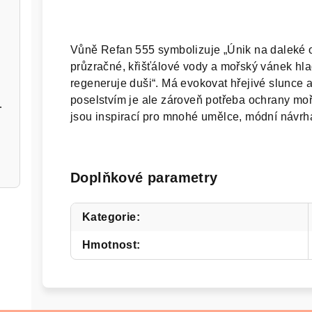
Vůně Refan 555 symbolizuje „Únik na daleké o
průzračné, křišťálové vody a mořský vánek hla
regeneruje duši“. Má evokovat hřejivé slunce a
poselstvím je ale zároveň potřeba ochrany moř
ač stříbrný
jsou inspirací pro mnohé umělce, módní návrhář
Doplňkové parametry
Kategorie
:
Hmotnost
: