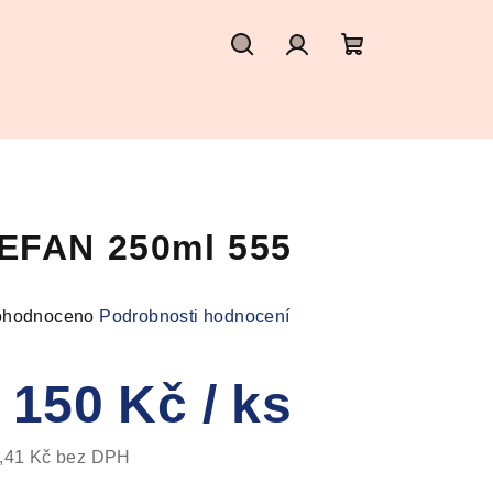
Hledat
Přihlášení
Nákupní
košík
EFAN 250ml 555
měrné
hodnoceno
Podrobnosti hodnocení
nocení
duktu
 150 Kč
/ ks
,41 Kč bez DPH
ná