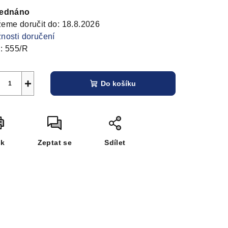
zdiček.
a:
jednáno
eme doručit do:
18.8.2026
nosti doručení
:
555/R
+
Do košíku
sk
Zeptat se
Sdílet