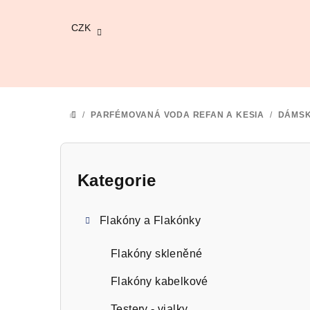
Přejít
na
CZK
obsah
/
PARFÉMOVANÁ VODA REFAN A KESIA
/
DÁMS
DOMŮ
P
o
Kategorie
Přeskočit
kategorie
s
Flakóny a Flakónky
t
r
Flakóny skleněné
a
Flakóny kabelkové
Testery - vialky