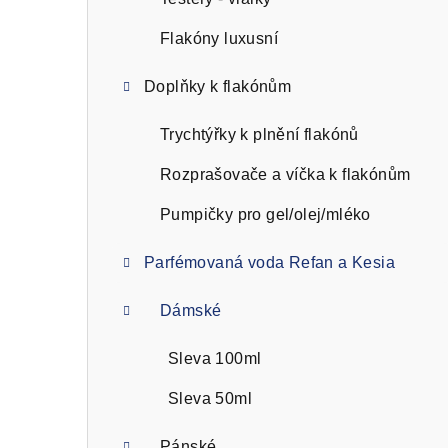
n
n
Flakóny luxusní
í
Doplňky k flakónům
p
Trychtýřky k plnění flakónů
a
Rozprašovače a víčka k flakónům
n
Pumpičky pro gel/olej/mléko
e
l
Parfémovaná voda Refan a Kesia
Dámské
Sleva 100ml
Sleva 50ml
Pánské