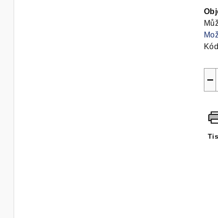
hvě
cen
Ob
Můž
Mož
Kód
−
Ti