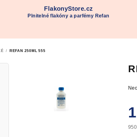
FlakonyStore.cz
Plnitelné flakóny a parfémy Refan
KÉ
/
REFAN 250ML 555
R
Prů
Neo
hod
pro
1
je
0,0
z
950
5
Měr