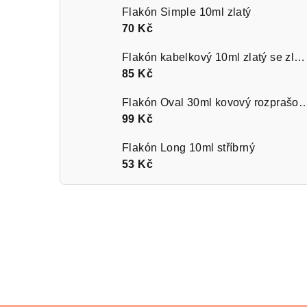
Flakón Simple 10ml zlatý
70 Kč
Flakón kabelkový 10ml zlatý se zlatým kroužkem
85 Kč
Flakón Oval 30ml kovový rozprašov
99 Kč
Flakón Long 10ml stříbrný
53 Kč