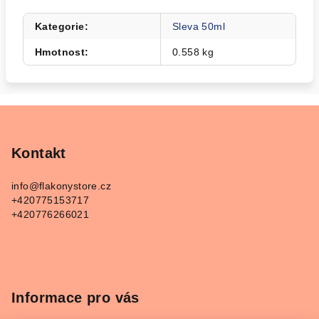
Kategorie
:
Sleva 50ml
Hmotnost
:
0.558 kg
Z
á
p
Kontakt
a
info
@
flakonystore.cz
t
+420775153717
í
+420776266021
Informace pro vás