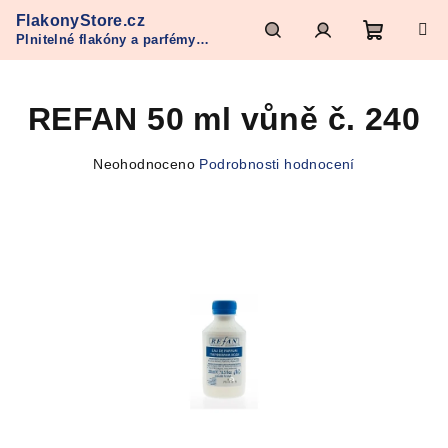
Přejít
FlakonyStore.cz
na
Plnitelné flakóny a parfémy
obsah
Nákupn
Hledat
Přihlášení
Refan
REFAN 50 ml vůně č. 240
košík
Průměrné
Neohodnoceno
Podrobnosti hodnocení
hodnocení
produktu
je
0,0
z
5
hvězdiček.