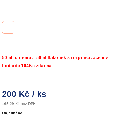
50ml parfému a 50ml flakónek s rozprašovačem v
hodnotě 104Kč zdarma
200 Kč
/ ks
165,29 Kč bez DPH
Měrná
Objednáno
cena: