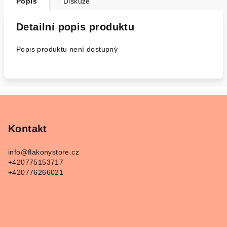
Popis
Diskuze
Detailní popis produktu
Popis produktu není dostupný
Z
á
p
Kontakt
a
info
@
flakonystore.cz
t
+420775153717
í
+420776266021