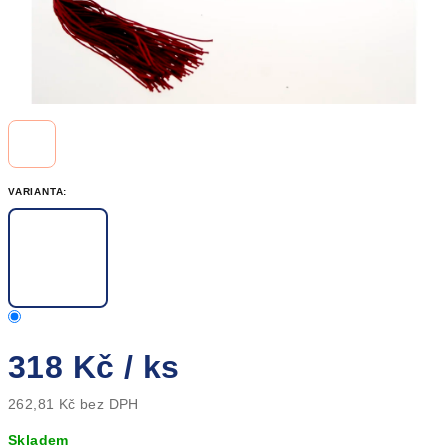
VARIANTA:
318 Kč
/ ks
262,81 Kč bez DPH
Měrná
Skladem
cena: