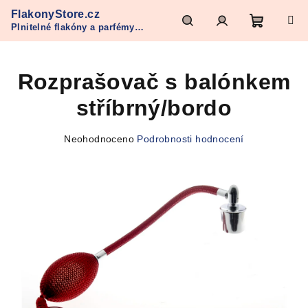
Přejít
FlakonyStore.cz
na
Plnitelné flakóny a parfémy
obsah
Nákupn
Hledat
Přihlášení
Refan
Rozprašovač s balónkem
košík
stříbrný/bordo
Průměrné
Neohodnoceno
Podrobnosti hodnocení
hodnocení
produktu
je
0,0
z
5
hvězdiček.