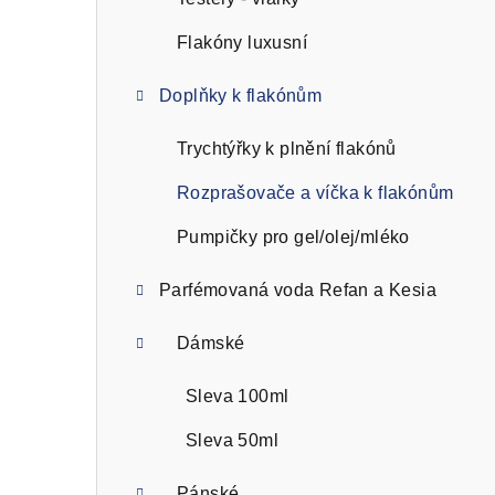
n
n
Flakóny luxusní
í
Doplňky k flakónům
p
Trychtýřky k plnění flakónů
a
Rozprašovače a víčka k flakónům
n
Pumpičky pro gel/olej/mléko
e
l
Parfémovaná voda Refan a Kesia
Dámské
Sleva 100ml
Sleva 50ml
Pánské