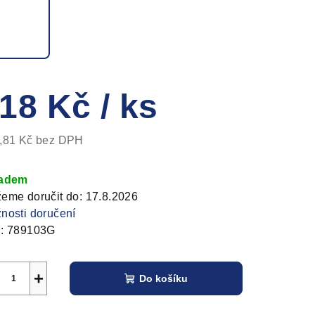
zdiček.
18 Kč
/ ks
,81 Kč bez DPH
ná
a:
ladem
eme doručit do:
17.8.2026
nosti doručení
:
789103G
+
Do košíku