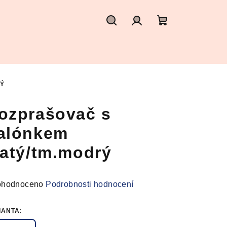
Hledat
Přihlášení
Nákupní
košík
RÝ
ozprašovač s
alónkem
latý/tm.modrý
měrné
hodnoceno
Podrobnosti hodnocení
nocení
duktu
IANTA: