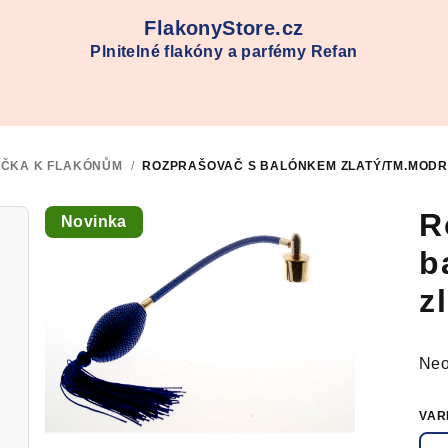
FlakonyStore.cz
Plnitelné flakóny a parfémy Refan
ÍČKA K FLAKÓNŮM
/
ROZPRAŠOVAČ S BALÓNKEM ZLATÝ/TM.MOD
R
Novinka
b
z
Prů
Neo
hod
pro
VAR
je