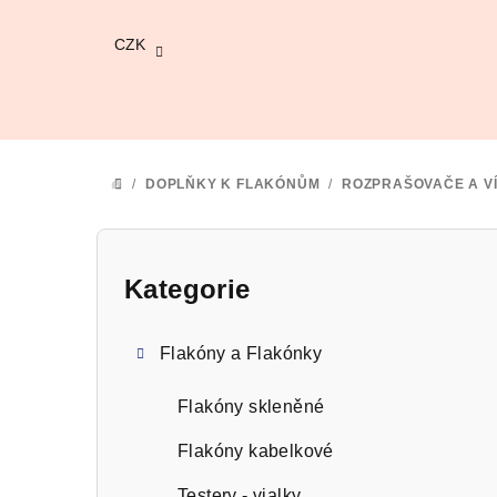
Přejít
na
CZK
obsah
/
DOPLŇKY K FLAKÓNŮM
/
ROZPRAŠOVAČE A V
DOMŮ
P
o
Kategorie
Přeskočit
kategorie
s
Flakóny a Flakónky
t
r
Flakóny skleněné
a
Flakóny kabelkové
Testery - vialky