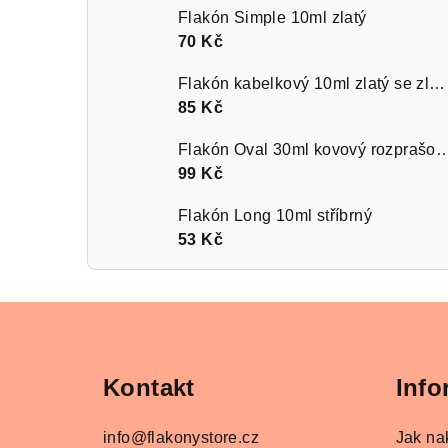
Flakón Simple 10ml zlatý
70 Kč
Flakón kabelkový 10ml zlatý se zlatým kroužkem
85 Kč
Flakón Oval 30ml kovový rozprašov
99 Kč
Flakón Long 10ml stříbrný
53 Kč
Z
á
Kontakt
Info
p
a
info
@
flakonystore.cz
Jak na