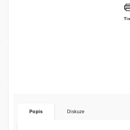
Ti
Popis
Diskuze
ný