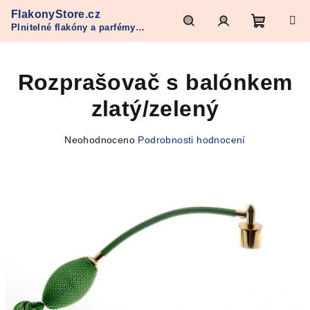
Přejít
FlakonyStore.cz
na
Plnitelné flakóny a parfémy
obsah
Nákupn
Hledat
Přihlášení
Refan
Rozprašovač s balónkem
košík
zlatý/zelený
Průměrné
Neohodnoceno
Podrobnosti hodnocení
hodnocení
produktu
je
0,0
z
5
hvězdiček.