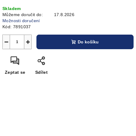
Měrná
Skladem
cena:
Můžeme doručit do:
17.8.2026
Možnosti doručení
Kód:
7891037
−
+
Do košíku
Zeptat se
Sdílet