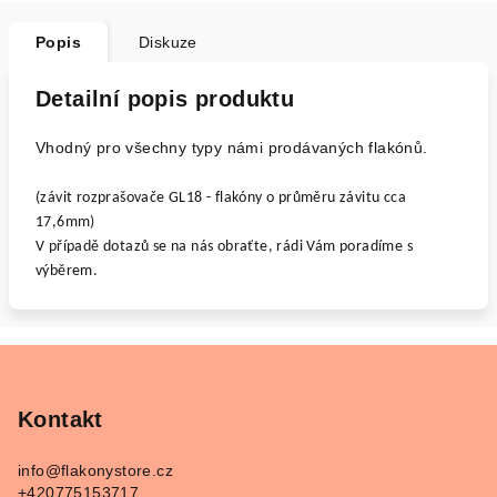
Popis
Diskuze
Detailní popis produktu
Vhodný pro všechny typy námi prodávaných flakónů.
(závit rozprašovače
GL18 - flakóny o průměru závitu cca
17,6mm)
V případě dotazů se na nás obraťte, rádi Vám poradíme s
výběrem.
Z
á
p
Kontakt
a
info
@
flakonystore.cz
t
+420775153717