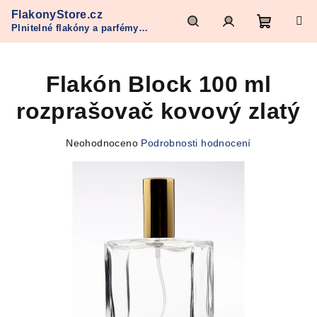
Přejít
FlakonyStore.cz
na
Plnitelné flakóny a parfémy
obsah
Nákupn
Hledat
Přihlášení
Refan
Flakón Block 100 ml
košík
rozprašovač kovový zlatý
Průměrné
Neohodnoceno
Podrobnosti hodnocení
hodnocení
produktu
je
0,0
z
5
hvězdiček.