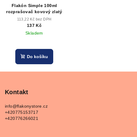
Flakón Simple 100ml
rozprašovač kovový zlatý
113,22 Kč bez DPH
137 Kč
Skladem
Do košíku
Z
á
p
Kontakt
a
info
@
flakonystore.cz
t
+420775153717
í
+420776266021