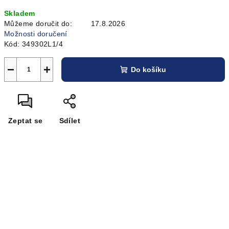
Měrná
Skladem
cena:
Můžeme doručit do:
17.8.2026
Možnosti doručení
Kód:
349302L1/4
−
+
Do košíku
Zeptat se
Sdílet