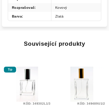
Rozprašovač
:
Kovový
Barva
:
Zlatá
Související produkty
Tip
KÓD:
349302L1/3
KÓD:
349489U1/2