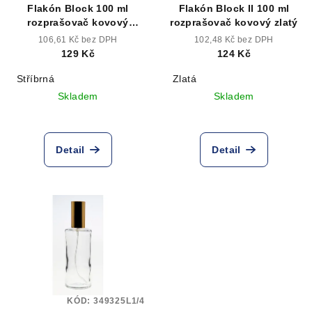
Flakón Block 100 ml
Flakón Block II 100 ml
rozprašovač kovový
rozprašovač kovový zlatý
stříbrný
106,61 Kč bez DPH
102,48 Kč bez DPH
129 Kč
124 Kč
Stříbrná
Zlatá
Skladem
Skladem
Detail
Detail
KÓD:
349325L1/4