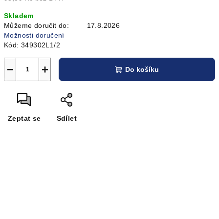
Měrná
Skladem
cena:
Můžeme doručit do:
17.8.2026
Možnosti doručení
Kód:
349302L1/2
−
+
Do košíku
Zeptat se
Sdílet