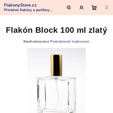
Přejít
FlakonyStore.cz
na
Plnitelné flakóny a parfémy
obsah
Nákupn
Hledat
Přihlášení
Refan
Flakón Block 100 ml zlatý
košík
Průměrné
Neohodnoceno
Podrobnosti hodnocení
hodnocení
produktu
je
0,0
z
5
hvězdiček.