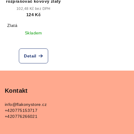
rozprašovač kovový zlatý
102,48 Kč bez DPH
124 Kč
Zlatá
Skladem
Detail
Z
á
p
Kontakt
a
info
@
flakonystore.cz
t
+420775153717
í
+420776266021