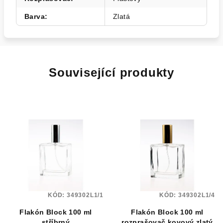
Barva
:
Zlatá
Související produkty
KÓD:
349302L1/1
KÓD:
349302L1/4
Flakón Block 100 ml
Flakón Block 100 ml
stříbrný
rozprašovač kovový zlatý