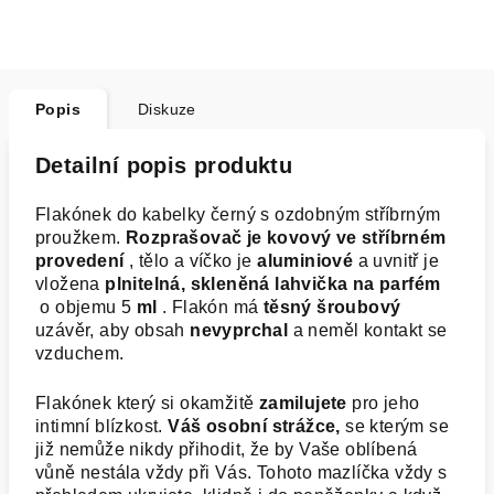
Popis
Diskuze
Detailní popis produktu
Flakónek do kabelky černý s ozdobným stříbrným
proužkem.
Rozprašovač je kovový ve stříbrném
provedení
, tělo a víčko je
aluminiové
a uvnitř je
vložena
plnitelná, skleněná lahvička na parfém
o objemu 5
ml
. Flakón má
těsný šroubový
uzávěr, aby obsah
nevyprchal
a neměl kontakt se
vzduchem.
Flakónek který si okamžitě
zamilujete
pro jeho
intimní blízkost.
Váš osobní strážce,
se kterým se
již nemůže nikdy přihodit, že by Vaše oblíbená
vůně nestála vždy při Vás. Tohoto mazlíčka vždy s