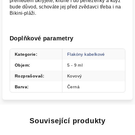
přehledem ukryjete, klidně i do peněženky a když
bude důvod, schováte jej před zvědavci třeba i na
Bikini-pláži.
Doplňkové parametry
Kategorie
:
Flakóny kabelkové
Objem
:
5 - 9 ml
Rozprašovač
:
Kovový
Barva
:
Černá
Související produkty