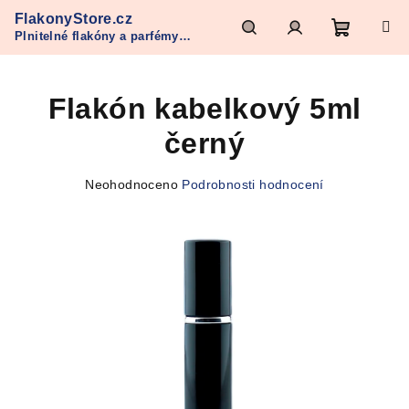
Přejít
FlakonyStore.cz
na
Plnitelné flakóny a parfémy
obsah
Nákupn
Hledat
Přihlášení
Refan
Flakón kabelkový 5ml
košík
černý
Průměrné
Neohodnoceno
Podrobnosti hodnocení
hodnocení
produktu
je
0,0
z
5
hvězdiček.