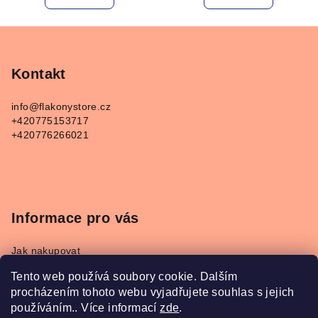
Z
á
p
Kontakt
a
info
@
flakonystore.cz
t
+420775153717
í
+420776266021
Informace pro vás
Jak nakupovat
Obchodní podmínky
Tento web používá soubory cookie. Dalším
Podmínky ochrany osobních údajů
procházením tohoto webu vyjadřujete souhlas s jejich
Napište nám
používáním.. Více informací
zde
.