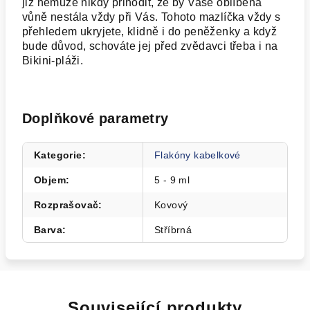
již nemůže nikdy přihodit, že by Vaše oblíbená
vůně nestála vždy při Vás. Tohoto mazlíčka vždy s
přehledem ukryjete, klidně i do peněženky a když
bude důvod, schováte jej před zvědavci třeba i na
Bikini-pláži.
Doplňkové parametry
Kategorie
:
Flakóny kabelkové
Objem
:
5 - 9 ml
Rozprašovač
:
Kovový
Barva
:
Stříbrná
Související produkty