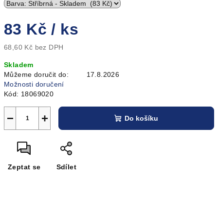
83 Kč
/ ks
68,60 Kč bez DPH
Měrná
Skladem
cena:
Můžeme doručit do:
17.8.2026
Možnosti doručení
Kód:
18069020
−
+
Do košíku
Zeptat se
Sdílet