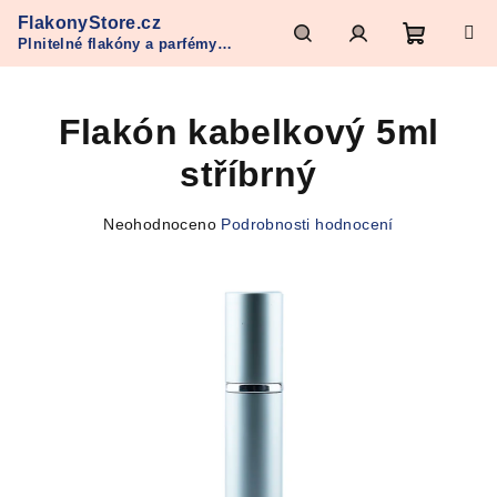
Přejít
FlakonyStore.cz
na
Plnitelné flakóny a parfémy
obsah
Nákupn
Hledat
Přihlášení
Refan
Flakón kabelkový 5ml
košík
stříbrný
Průměrné
Neohodnoceno
Podrobnosti hodnocení
hodnocení
produktu
je
0,0
z
5
hvězdiček.